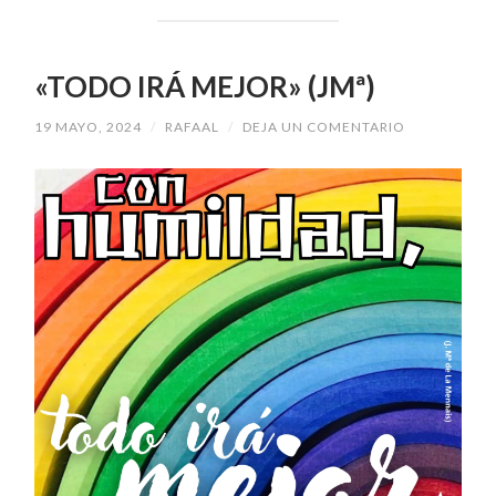
«TODO IRÁ MEJOR» (JMª)
19 MAYO, 2024
/
RAFAAL
/
DEJA UN COMENTARIO