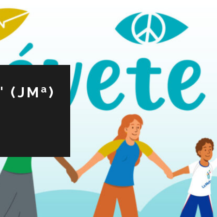
 (JMª)