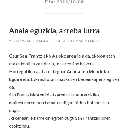
DÍA:
2022/10/04
Anaia eguzkia, arreba lurra
2022/10/04
/
RAFAAL
/
DEJA UN COMENTARIO
Gaur
San Frantzisko Asiskoaren
jaia da, ekologisten
eta animalien zaindaria, urriaren 4an hil zena.
Horregatik ospatzen da gaur
Animalien Munduko
Eguna
eta, toki askotan, maskoten bedeinkapena egiten
da.
San Frantziskoren bizitzaren eta naturarekiko
maitasunaren berri ematen digun bideo bat ikusten
dugu.
Azkenean, elkarrekin egiten dugu San Frantziskoren
otoitz hau.