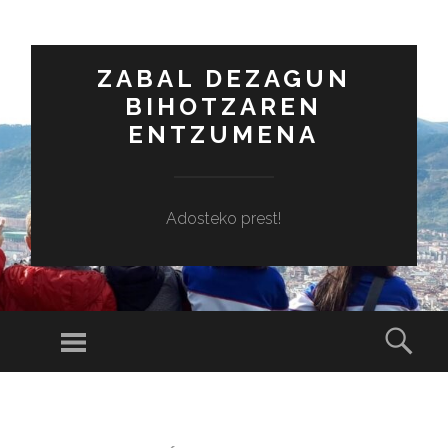
ZABAL DEZAGUN
BIHOTZAREN
ENTZUMENA
Adosteko prest!
Menú
Busc
SALTAR
AL
CONTENIDO