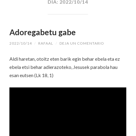
DÍA:
2022/10/14
Adoregabetu gabe
2022/10/14
/
RAFAAL
/
DEJA UN COMENTARIO
Aldi haretan, otoitz eten barik egin behar ebela eta ez
ebela etsi behar adierazoteko, Jesusek parabola hau
esan eutsen (Lk 18, 1)