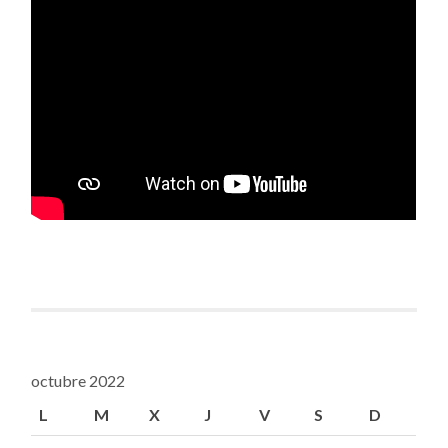
octubre 2022
L
M
X
J
V
S
D