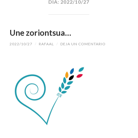
DÍA:
2022/10/27
Une zoriontsua…
2022/10/27
/
RAFAAL
/
DEJA UN COMENTARIO