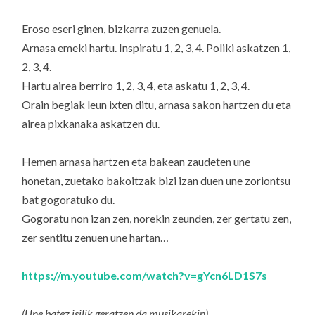
Eroso eseri ginen, bizkarra zuzen genuela.
Arnasa emeki hartu. Inspiratu 1, 2, 3, 4. Poliki askatzen 1,
2, 3, 4.
Hartu airea berriro 1, 2, 3, 4, eta askatu 1, 2, 3, 4.
Orain begiak leun ixten ditu, arnasa sakon hartzen du eta
airea pixkanaka askatzen du.
Hemen arnasa hartzen eta bakean zaudeten une
honetan, zuetako bakoitzak bizi izan duen une zoriontsu
bat gogoratuko du.
Gogoratu non izan zen, norekin zeunden, zer gertatu zen,
zer sentitu zenuen une hartan…
https://m.youtube.com/watch?v=gYcn6LD1S7s
(Une batez isilik geratzen da musikarekin)