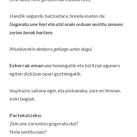
Handik segundo batzuetara, honela esaten da:
Gogoratu une hori eta utzi orain orduan sentitu zenuen
zorion berak hartzen.
(Musikarekin denbora gehiago uzten dugu)
Eskerrak eman
une honengatik eta bizitzak egunero
egiten dizkizun opari guztiengatik.
Inspirazio sakona egin, eta pixkanaka, zure erritmoan,
ireki begiak.
Partekatzeko:
Zein une zoriontsu gogoratu dut?
Nola sentitu naiz?