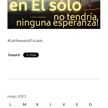
#LaMennaisATuLado
mayo 2021
L
M
X
J
V
S
D