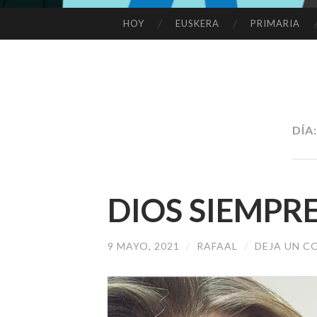
HOY
EUSKERA
PRIMARIA
SALTAR
AL
CONTENIDO
DÍA
DIOS SIEMPR
9 MAYO, 2021
/
RAFAAL
/
DEJA UN C