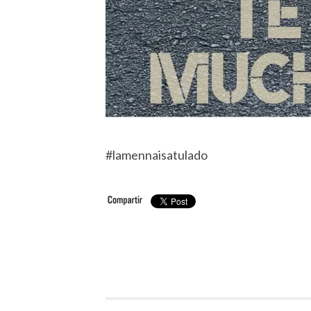
#lamennaisatulado