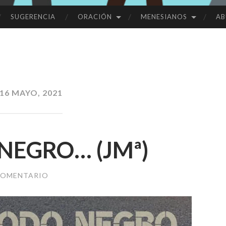
SUGERENCIA
ORACIÓN
MENESIANOS
AB
16 MAYO, 2021
NEGRO… (JMª)
COMENTARIO