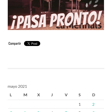
mayo 2021
L
M
X
J
V
S
D
1
2