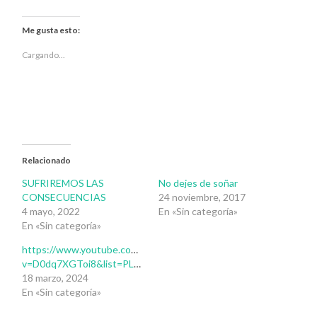
para
para
compartir
compartir
en
en
Twitter
Facebook
Me gusta esto:
(Se
(Se
abre
abre
en
en
Cargando...
una
una
ventana
ventana
nueva)
nueva)
Relacionado
SUFRIREMOS LAS
No dejes de soñar
CONSECUENCIAS
24 noviembre, 2017
4 mayo, 2022
En «Sin categoría»
En «Sin categoría»
https://www.youtube.com/watch?
v=D0dq7XGToi8&list=PL8fwaBk7BrylANMc0rwcYZ4VEomjP5a9p&index=151
18 marzo, 2024
En «Sin categoría»