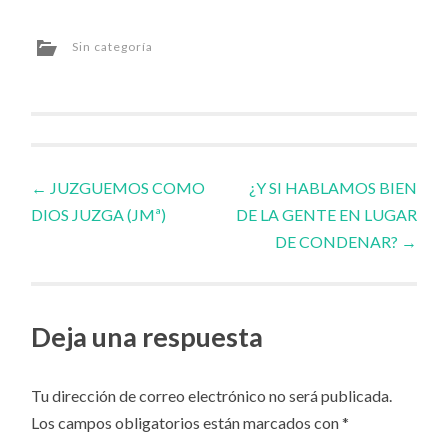
Sin categoría
Navegador
←
JUZGUEMOS COMO
¿Y SI HABLAMOS BIEN
DIOS JUZGA (JMª)
DE LA GENTE EN LUGAR
de
DE CONDENAR?
→
artículos
Deja una respuesta
Tu dirección de correo electrónico no será publicada.
Los campos obligatorios están marcados con
*