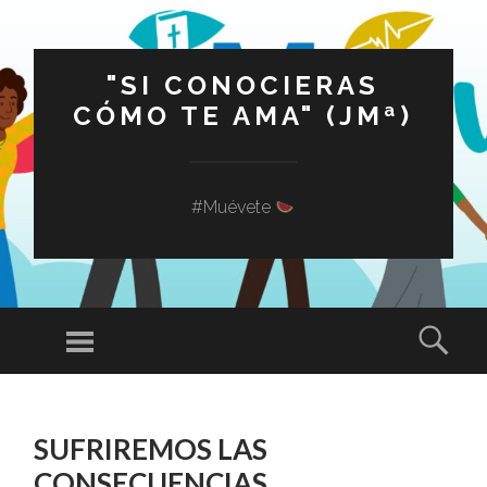
"SI CONOCIERAS
CÓMO TE AMA" (JMª)
#Muévete
Menú
Busc
SALTAR
AL
SUFRIREMOS LAS
CONTENIDO
CONSECUENCIAS