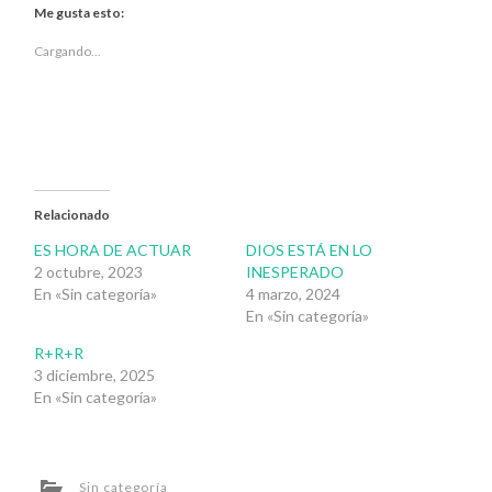
Twitter
Facebook
Me gusta esto:
(Se
(Se
abre
abre
en
en
Cargando...
una
una
ventana
ventana
nueva)
nueva)
Relacionado
ES HORA DE ACTUAR
DIOS ESTÁ EN LO
2 octubre, 2023
INESPERADO
En «Sin categoría»
4 marzo, 2024
En «Sin categoría»
R+R+R
3 diciembre, 2025
En «Sin categoría»
Sin categoría