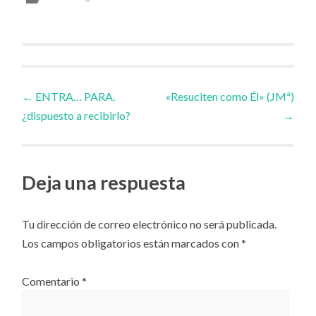
Navegador
←
ENTRA… PARA.
«Resuciten como Él» (JMª)
¿dispuesto a recibirlo?
→
de
artículos
Deja una respuesta
Tu dirección de correo electrónico no será publicada.
Los campos obligatorios están marcados con
*
Comentario
*