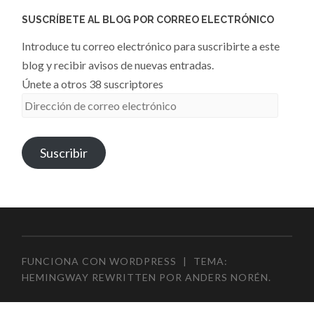
SUSCRÍBETE AL BLOG POR CORREO ELECTRÓNICO
Introduce tu correo electrónico para suscribirte a este
blog y recibir avisos de nuevas entradas.
Únete a otros 38 suscriptores
Dirección
de
correo
Suscribir
electrónico
FUNCIONA CON WORDPRESS
|
TEMA:
HEMINGWAY REWRITTEN POR
ANDERS NORÉN
.