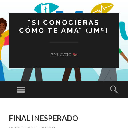
"SI CONOCIERAS
CÓMO TE AMA" (JMª)
#Muévete
Menú
Busc
SALTAR
AL
FINAL INESPERADO
CONTENIDO