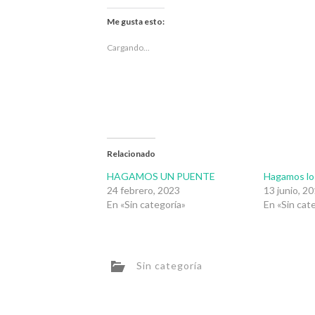
compartir
compartir
en
en
Twitter
Facebook
Me gusta esto:
(Se
(Se
abre
abre
en
en
Cargando...
una
una
ventana
ventana
nueva)
nueva)
Relacionado
HAGAMOS UN PUENTE
Hagamos lo
24 febrero, 2023
13 junio, 2
En «Sin categoría»
En «Sin cat
Sin categoría