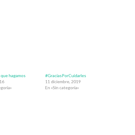
 que hagamos
#GraciasPorCuidarles
016
11 diciembre, 2019
egoría»
En «Sin categoría»