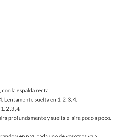
con la espalda recta.
4. Lentamente suelta en 1, 2, 3, 4.
, 2 ,3 ,4.
pira profundamente y suelta el aire poco a poco.
rando y en paz, cada uno de vosotros va a