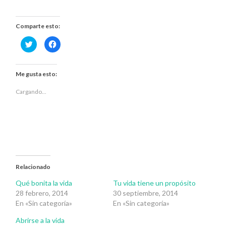
Comparte esto:
Haz
Haz
clic
clic
para
para
compartir
compartir
en
en
Twitter
Facebook
Me gusta esto:
(Se
(Se
abre
abre
en
en
Cargando...
una
una
ventana
ventana
nueva)
nueva)
Relacionado
Qué bonita la vida
Tu vida tiene un propósito
28 febrero, 2014
30 septiembre, 2014
En «Sin categoría»
En «Sin categoría»
Abrirse a la vida