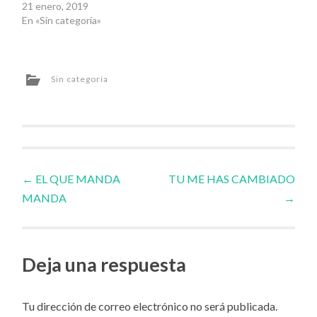
21 enero, 2019
En «Sin categoría»
Sin categoría
Navegador
←
EL QUE MANDA
TU ME HAS CAMBIADO
MANDA
→
de
artículos
Deja una respuesta
Tu dirección de correo electrónico no será publicada.