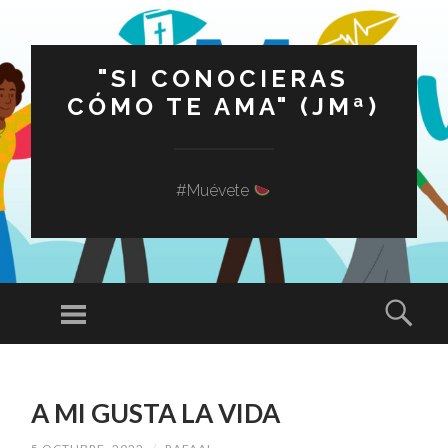
"SI CONOCIERAS
CÓMO TE AMA" (JMª)
#Muévete
Menú
Busc
SALTAR
AL
A MI GUSTA LA VIDA
CONTENIDO