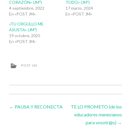
CORAZÓN» (JMª)
TODO» (JMª)
4 septiembre, 2022
17 marzo, 2024
En «POST JM»
En «POST JM»
«TU ORGULLO ME
ASUSTA» (JMª)
19 octubre, 2025
En «POST JM»
POST JM
Navegador
←
PAUSA Y RECONECTA
TE LO PROMETO (de los
educadores menesianos
de
para vosotr@s)
→