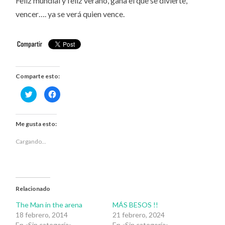
Feliz mundial y feliz verano, gana el que se divierte,
vencer…. ya se verá quien vence.
Comparte esto:
Haz
Haz
clic
clic
para
para
compartir
compartir
en
en
Twitter
Facebook
Me gusta esto:
(Se
(Se
abre
abre
en
en
Cargando...
una
una
ventana
ventana
nueva)
nueva)
Relacionado
The Man in the arena
MÁS BESOS !!
18 febrero, 2014
21 febrero, 2024
En «Sin categoría»
En «Sin categoría»