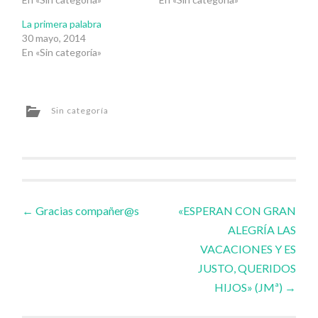
La primera palabra
30 mayo, 2014
En «Sin categoría»
Sin categoría
Navegador
←
Gracias compañer@s
«ESPERAN CON GRAN
ALEGRÍA LAS
de
VACACIONES Y ES
JUSTO, QUERIDOS
artículos
HIJOS» (JMª)
→