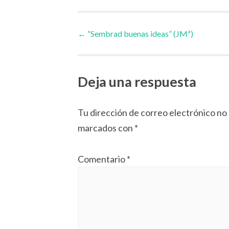
Navegador
←
“Sembrad buenas ideas” (JMª)
de
Deja una respuesta
artículos
Tu dirección de correo electrónico no 
marcados con
*
Comentario
*