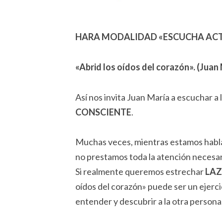
HARA MODALIDAD «ESCUCHA ACT
«Abrid los oídos del corazón». (Juan
Así nos invita Juan María a escuchar a
CONSCIENTE
.
Muchas veces, mientras estamos hablan
no prestamos toda la atención necesar
Si realmente queremos estrechar
LA
oídos del corazón» puede ser un ejer
entender y descubrir a la otra persona