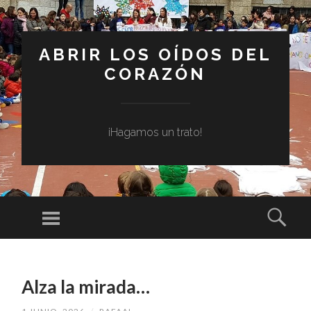
ABRIR LOS OÍDOS DEL
CORAZÓN
¡Hagamos un trato!
Menú
Busc
SALTAR
AL
Alza la mirada…
CONTENIDO