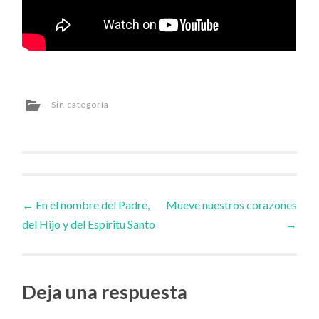
Sin categoría
Navegador
←
En el nombre del Padre,
Mueve nuestros corazones
del Hijo y del Espíritu Santo
→
de
artículos
Deja una respuesta