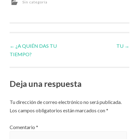
Sin categoría
Navegador
←
¿A QUIÉN DAS TU
TU
→
TIEMPO?
de
artículos
Deja una respuesta
Tu dirección de correo electrónico no será publicada.
Los campos obligatorios están marcados con
*
Comentario
*