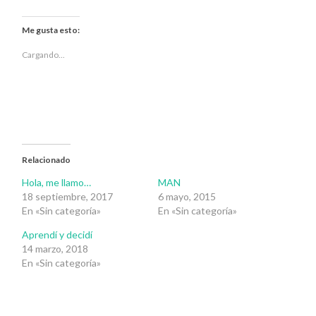
para
para
compartir
compartir
en
en
Twitter
Facebook
Me gusta esto:
(Se
(Se
abre
abre
en
en
Cargando...
una
una
ventana
ventana
nueva)
nueva)
Relacionado
Hola, me llamo…
MAN
18 septiembre, 2017
6 mayo, 2015
En «Sin categoría»
En «Sin categoría»
Aprendí y decidí
14 marzo, 2018
En «Sin categoría»