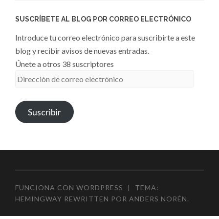
SUSCRÍBETE AL BLOG POR CORREO ELECTRÓNICO
Introduce tu correo electrónico para suscribirte a este
blog y recibir avisos de nuevas entradas.
Únete a otros 38 suscriptores
Dirección
de
correo
Suscribir
electrónico
FUNCIONA CON WORDPRESS
|
TEMA:
HEMINGWAY REWRITTEN POR
ANDERS NORÉN
.