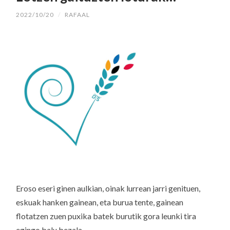
2022/10/20
/
RAFAAL
Eroso eseri ginen aulkian, oinak lurrean jarri genituen,
eskuak hanken gainean, eta burua tente, gainean
flotatzen zuen puxika batek burutik gora leunki tira
egingo balu bezala.