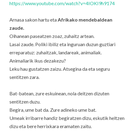
https://www.youtube.com/watch?v=4IOKI9h9174
Arnasa sakon hartu eta
Afrikako mendebaldean
zaude.
Oihanean paseatzen zoaz, zuhaitz artean.
Lasai zaude. Poliki ibiliz eta inguruan duzun guztiari
erreparatuz: zuhaitzak, landareak, animaliak.
Animaliarik ikus dezakezu?
Leku hau gustatzen zaizu. Atsegina da eta seguru
sentitzen zara.
Bat-batean, zure eskuinean, nola deitzen dizuten
sentitzen duzu.
Begira, ume bat da. Zure adineko ume bat.
Umeak irribarre handiz begiratzen dizu, eskutik heltzen
dizu eta bere herrixkara eramaten zaitu.