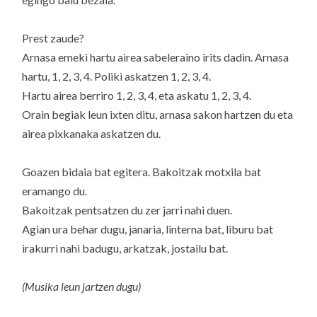
Prest zaude?
Arnasa emeki hartu airea sabeleraino irits dadin. Arnasa
hartu, 1, 2, 3, 4. Poliki askatzen 1, 2, 3, 4.
Hartu airea berriro 1, 2, 3, 4, eta askatu 1, 2, 3, 4.
Orain begiak leun ixten ditu, arnasa sakon hartzen du eta
airea pixkanaka askatzen du.
Goazen bidaia bat egitera. Bakoitzak motxila bat
eramango du.
Bakoitzak pentsatzen du zer jarri nahi duen.
Agian ura behar dugu, janaria, linterna bat, liburu bat
irakurri nahi badugu, arkatzak, jostailu bat.
(Musika leun jartzen dugu)