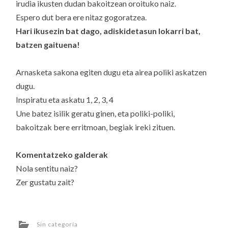
irudia ikusten dudan bakoitzean oroituko naiz.
Espero dut bera ere nitaz gogoratzea.
Hari ikusezin bat dago, adiskidetasun lokarri bat,
batzen gaituena!
Arnasketa sakona egiten dugu eta airea poliki askatzen
dugu.
Inspiratu eta askatu 1, 2, 3, 4
Une batez isilik geratu ginen, eta poliki-poliki,
bakoitzak bere erritmoan, begiak ireki zituen.
Komentatzeko galderak
Nola sentitu naiz?
Zer gustatu zait?
Sin categoría