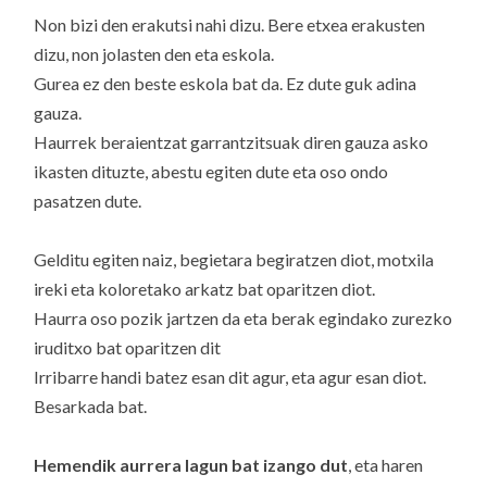
Non bizi den erakutsi nahi dizu. Bere etxea erakusten
dizu, non jolasten den eta eskola.
Gurea ez den beste eskola bat da. Ez dute guk adina
gauza.
Haurrek beraientzat garrantzitsuak diren gauza asko
ikasten dituzte, abestu egiten dute eta oso ondo
pasatzen dute.
Gelditu egiten naiz, begietara begiratzen diot, motxila
ireki eta koloretako arkatz bat oparitzen diot.
Haurra oso pozik jartzen da eta berak egindako zurezko
iruditxo bat oparitzen dit
Irribarre handi batez esan dit agur, eta agur esan diot.
Besarkada bat.
Hemendik aurrera lagun bat izango dut
, eta haren