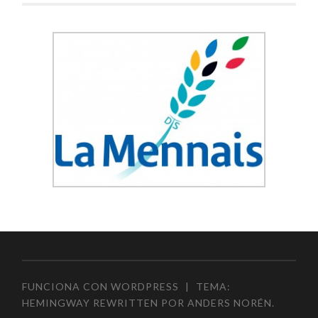
FUNCIONA CON WORDPRESS
|
TEMA:
HEMINGWAY REWRITTEN POR
ANDERS NORÉN
.